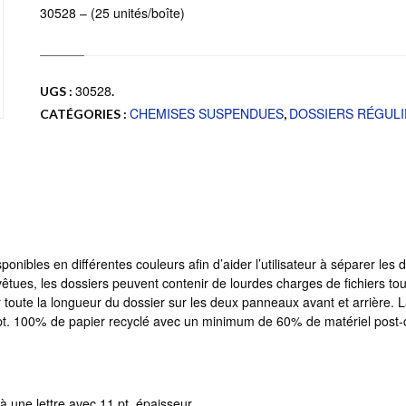
30528 – (25 unités/boîte)
30528
UGS :
.
CHEMISES SUSPENDUES
DOSSIERS RÉGUL
CATÉGORIES :
,
onibles en différentes couleurs afin d’aider l’utilisateur à séparer l
tues, les dossiers peuvent contenir de lourdes charges de fichiers tout e
toute la longueur du dossier sur les deux panneaux avant et arrière. La c
 pt. 100% de papier recyclé avec un minimum de 60% de matériel post-
 une lettre avec 11 pt. épaisseur.